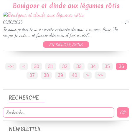
Boulgour et dinde aux légumes rôtis
09/10/2023
…
Je vous présente une recette extraite de mon nouveau livre "Je
coupe, je cuis... et j'assemble quand j'ai envie!"...
EN SAVOIR PLUS
<<
<
10
20
30
31
32
33
34
35
36
37
38
39
40
50
60
70
80
90
100
>
>>
RECHERCHE
NEWSLETTER