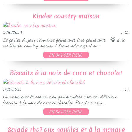
Kinder country maison
18/10/2023
…
Le goûter du jour s'annonce gourmand, très gourmand... 😋 avec
ces Kinder country maison ! Liana adore ça et en...
EN SAVOIR PLUS
Biscuits à la noix de coco et chocolat
17/10/2023
…
On commence la semaine en gourmandise avec ces délicieux
biscuits à la noix de coco et chocolat. Pour tout vous...
EN SAVOIR PLUS
Salade thaï aux nouilles et à la mangue