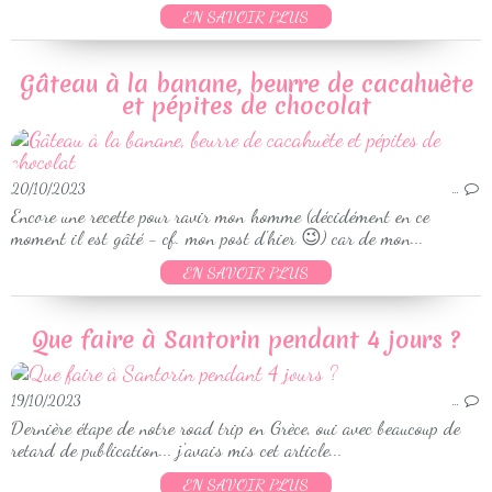
EN SAVOIR PLUS
Gâteau à la banane, beurre de cacahuète
et pépites de chocolat
20/10/2023
…
Encore une recette pour ravir mon homme (décidément en ce
moment il est gâté - cf. mon post d'hier 😉) car de mon...
EN SAVOIR PLUS
Que faire à Santorin pendant 4 jours ?
19/10/2023
…
Dernière étape de notre road trip en Grèce, oui avec beaucoup de
retard de publication... j'avais mis cet article...
EN SAVOIR PLUS