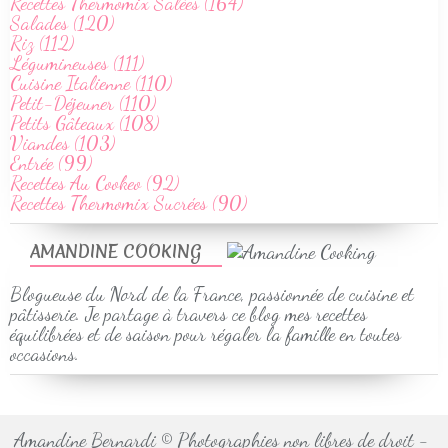
Recettes Thermomix Salées (164)
Salades (120)
Riz (112)
Légumineuses (111)
Cuisine Italienne (110)
Petit-Déjeuner (110)
Petits Gâteaux (108)
Viandes (103)
Entrée (99)
Recettes Au Cookeo (92)
Recettes Thermomix Sucrées (90)
AMANDINE COOKING
Blogueuse du Nord de la France, passionnée de cuisine et
pâtisserie. Je partage à travers ce blog mes recettes
équilibrées et de saison pour régaler la famille en toutes
occasions.
Amandine Bernardi © Photographies non libres de droit -