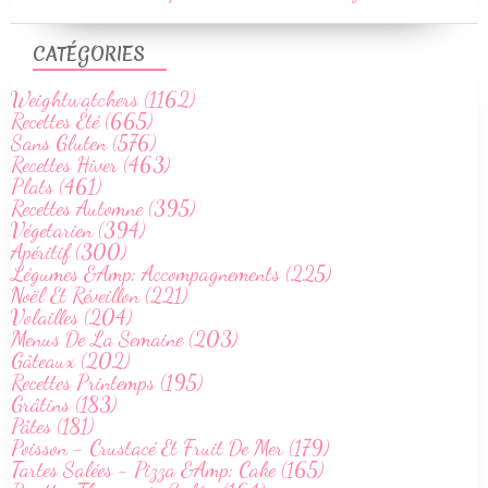
CATÉGORIES
Weightwatchers (1162)
Recettes Été (665)
Sans Gluten (576)
Recettes Hiver (463)
Plats (461)
Recettes Automne (395)
Végetarien (394)
Apéritif (300)
Légumes &Amp; Accompagnements (225)
Noël Et Réveillon (221)
Volailles (204)
Menus De La Semaine (203)
Gâteaux (202)
Recettes Printemps (195)
Grâtins (183)
Pâtes (181)
Poisson - Crustacé Et Fruit De Mer (179)
Tartes Salées - Pizza &Amp; Cake (165)