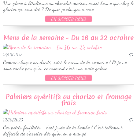
Une glace à l'italienne au chocolat maison aussi bonne que chez le
glacier ça vous dit ? De quoi prolonger encore...
EN SAVOIR PLUS
Menu de la semaine - Du 16 au 22 octobre
13/10/2023
…
Comme chaque vendredi, voici le menu de la semaine ! Et je ne
vous cache pas qu'en ce moment c'est une vraie galère...
EN SAVOIR PLUS
Palmiers apéritifs au chorizo et fromage
frais
12/10/2023
…
Ces petits feuilletés... c'est juste de la bombe ! C'est tellement
difficile de s'arreter dès qu'on en a mangé...