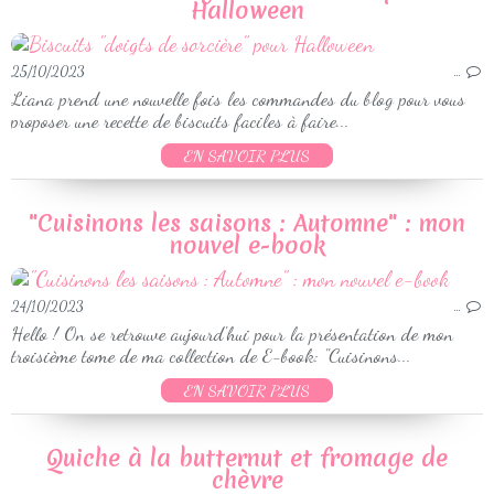
Halloween
25/10/2023
…
Liana prend une nouvelle fois les commandes du blog pour vous
proposer une recette de biscuits faciles à faire...
EN SAVOIR PLUS
"Cuisinons les saisons : Automne" : mon
nouvel e-book
24/10/2023
…
Hello ! On se retrouve aujourd'hui pour la présentation de mon
troisième tome de ma collection de E-book: "Cuisinons...
EN SAVOIR PLUS
Quiche à la butternut et fromage de
chèvre