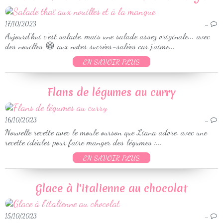
17/10/2023
…
Aujourd'hui c'est salade, mais une salade assez originale... avec
des nouilles 😁 aux notes sucrées-salées car j'aime...
EN SAVOIR PLUS
Flans de légumes au curry
16/10/2023
…
Nouvelle recette avec le moule ourson que Liana adore, avec une
recette idéales pour faire manger des légumes :...
EN SAVOIR PLUS
Glace à l'italienne au chocolat
15/10/2023
…