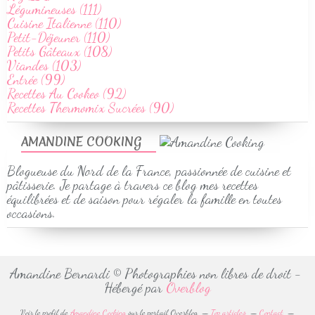
Légumineuses (111)
Cuisine Italienne (110)
Petit-Déjeuner (110)
Petits Gâteaux (108)
Viandes (103)
Entrée (99)
Recettes Au Cookeo (92)
Recettes Thermomix Sucrées (90)
AMANDINE COOKING
Blogueuse du Nord de la France, passionnée de cuisine et
pâtisserie. Je partage à travers ce blog mes recettes
équilibrées et de saison pour régaler la famille en toutes
occasions.
Amandine Bernardi © Photographies non libres de droit -
Hébergé par
Overblog
Voir le profil de
Amandine Cooking
sur le portail Overblog
Top articles
Contact