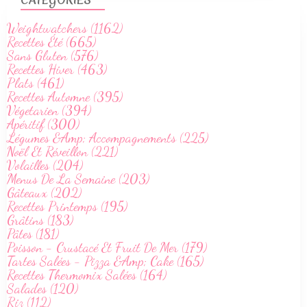
Weightwatchers (1162)
Recettes Été (665)
Sans Gluten (576)
Recettes Hiver (463)
Plats (461)
Recettes Automne (395)
Végetarien (394)
Apéritif (300)
Légumes &Amp; Accompagnements (225)
Noël Et Réveillon (221)
Volailles (204)
Menus De La Semaine (203)
Gâteaux (202)
Recettes Printemps (195)
Grâtins (183)
Pâtes (181)
Poisson - Crustacé Et Fruit De Mer (179)
Tartes Salées - Pizza &Amp; Cake (165)
Recettes Thermomix Salées (164)
Salades (120)
Riz (112)