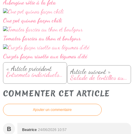
Aubergine rôtie à la feta
One pot quinoa façon chili
Tomates farcies au thon et boulgour
Crozets façon risotto aux légumes d'été
« Article précédent
Article suivant »
Entremets individuels framboise faciles
Salade de lentilles aux crudités
COMMENTER CET ARTICLE
Ajouter un commentaire
B
Beatrice
24/06/2026 10:57