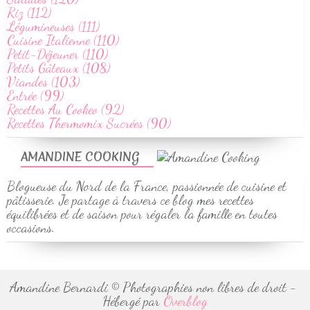
Riz (112)
Légumineuses (111)
Cuisine Italienne (110)
Petit-Déjeuner (110)
Petits Gâteaux (108)
Viandes (103)
Entrée (99)
Recettes Au Cookeo (92)
Recettes Thermomix Sucrées (90)
AMANDINE COOKING
Blogueuse du Nord de la France, passionnée de cuisine et
pâtisserie. Je partage à travers ce blog mes recettes
équilibrées et de saison pour régaler la famille en toutes
occasions.
Amandine Bernardi © Photographies non libres de droit -
Hébergé par
Overblog