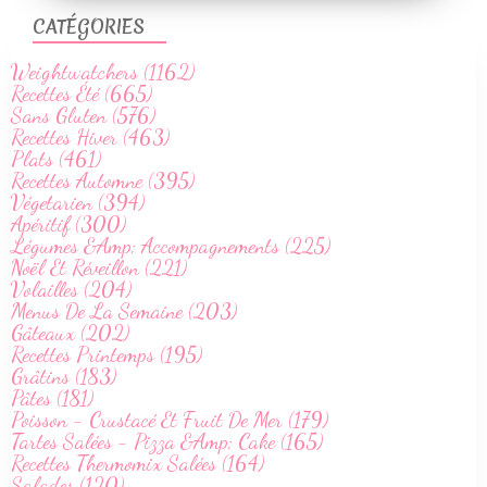
CATÉGORIES
Weightwatchers (1162)
Recettes Été (665)
Sans Gluten (576)
Recettes Hiver (463)
Plats (461)
Recettes Automne (395)
Végetarien (394)
Apéritif (300)
Légumes &Amp; Accompagnements (225)
Noël Et Réveillon (221)
Volailles (204)
Menus De La Semaine (203)
Gâteaux (202)
Recettes Printemps (195)
Grâtins (183)
Pâtes (181)
Poisson - Crustacé Et Fruit De Mer (179)
Tartes Salées - Pizza &Amp; Cake (165)
Recettes Thermomix Salées (164)
Salades (120)